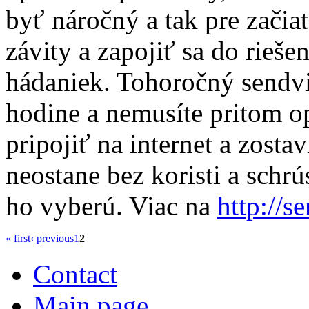
byť náročný a tak pre zač
závity a zapojiť sa do rieše
hádaniek. Tohoročný sendvič
hodine a nemusíte pritom op
pripojiť na internet a zost
neostane bez koristi a schrú
ho vyberú. Viac na
http://s
« first
‹ previous
1
2
Contact
Main page