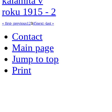
« first
‹ previous
1
2
3
4
5
next ›
last »
Contact
Main page
Jump to top
Print