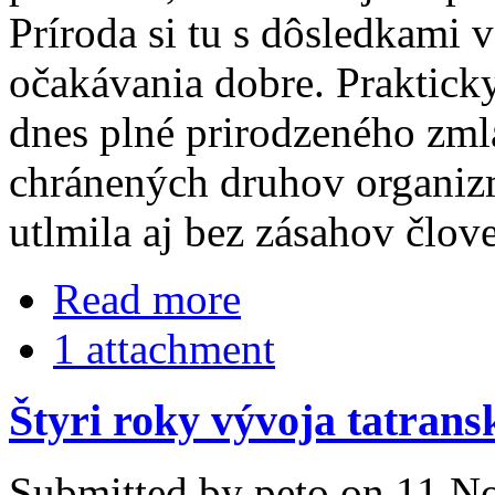
Príroda si tu s dôsledkami 
očakávania dobre. Praktick
dnes plné prirodzeného zmla
chránených druhov organiz
utlmila aj bez zásahov člov
Read more
1 attachment
Štyri roky vývoja tatrans
Submitted by peto on 11 N