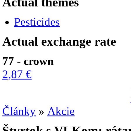
Actual themes
Pesticides
Actual exchange rate
77 - crown
2,87 €
Články
»
Akcie
Štvrtok s VLKom: ráta