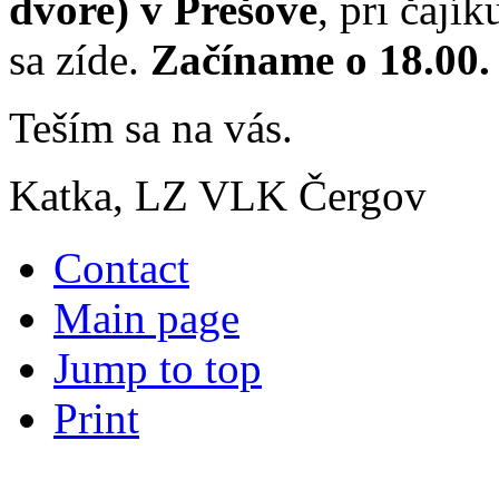
dvore) v Prešove
, pri čají
sa zíde.
Začíname o 18.00.
Teším sa na vás.
Katka, LZ VLK Čergov
Contact
Main page
Jump to top
Print