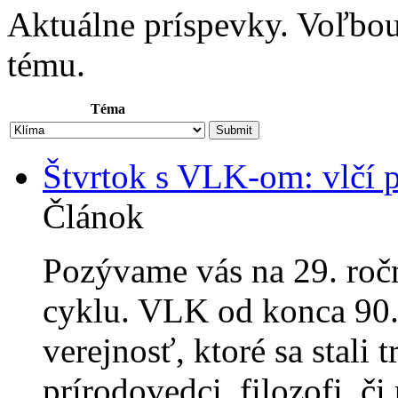
Aktuálne príspevky. Voľbo
tému.
Téma
Štvrtok s VLK-om: vlčí 
Článok
Pozývame vás na 29. roč
cyklu. VLK od konca 90.
verejnosť, ktoré sa stali 
prírodovedci, filozofi, či