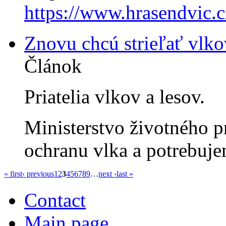
https://www.hrasendvic.
Znovu chcú strieľať vlko
Článok
Priatelia vlkov a lesov.
Ministerstvo životného p
ochranu vlka a potrebuj
« first
‹ previous
1
2
3
4
5
6
7
8
9
…
next ›
last »
Contact
Main page