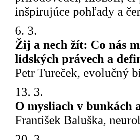
inšpirujúce pohľady a če
6. 3.
Žij a nech žít: Co nás 
lidských právech a defin
Petr Tureček, evolučný b
13. 3.
O mysliach v bunkách a
František Baluška, neurob
20. 3.