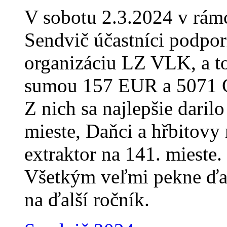
V sobotu 2.3.2024 v rámci
Sendvič účastníci podpor
organizáciu LZ VLK, a t
sumou 157 EUR a 5071
Z nich sa najlepšie daril
mieste, Daňci a hřbitovy
extraktor na 141. mieste.
Všetkým veľmi pekne ďak
na ďalší ročník.