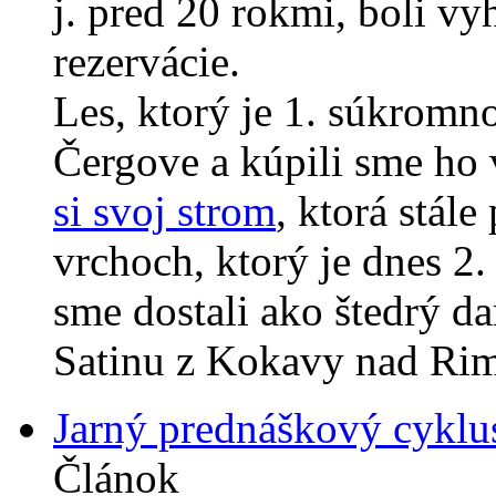
j. pred 20 rokmi, boli v
rezervácie.
Les, ktorý je 1. súkromno
Čergove a kúpili sme ho
si svoj strom
, ktorá stál
vrchoch, ktorý je dnes 2
sme dostali ako štedrý 
Satinu z Kokavy nad Ri
Jarný prednáškový cyklu
Článok