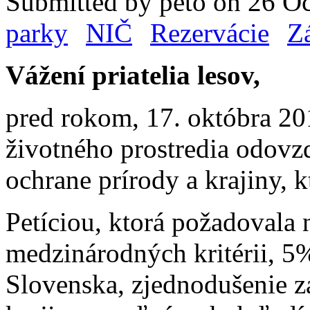
Submitted by peto on 26 Oc
parky
NIČ
Rezervácie
Zá
Vážení priatelia lesov,
pred rokom, 17. októbra 20
životného prostredia odovz
ochrane prírody a krajiny, 
Petíciou, ktorá požadovala
medzinárodných kritérii, 5
Slovenska, zjednodušenie z