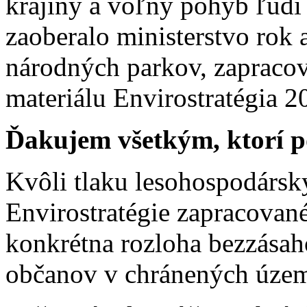
krajiny a voľný pohyb ľudí
zaoberalo ministerstvo rok a
národných parkov, zapraco
materiálu Envirostratégia 2
Ďakujem všetkým, ktorí p
Kvôli tlaku lesohospodársk
Envirostratégie zapracovan
konkrétna rozloha bezzása
občanov v chránených územ