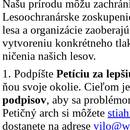
Našu prírodu môžu zachráni
Lesoochranárske zoskupeni
lesa a organizácie zaoberaj
vytvoreniu konkrétneho tla
ničenia našich lesov.
1. Podpíšte
Petíciu za lepš
ňou svoje okolie. Cieľom j
podpisov
, aby sa problémo
Petičný arch si môžete
stia
dostanete na adrese
vilo@wo