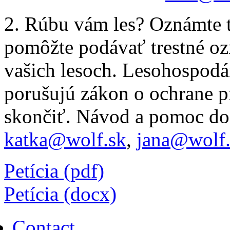
2. Rúbu vám les? Oznámte 
pomôžte podávať trestné o
vašich lesoch. Lesohospodár
porušujú zákon o ochrane pr
skončiť. Návod a pomoc dos
katka@wolf.sk
,
jana@wolf.
Petícia (pdf)
Petícia (docx)
Contact