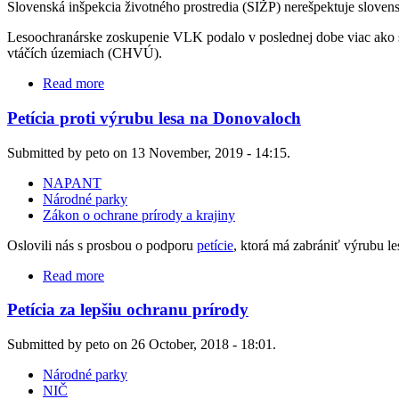
Slovenská inšpekcia životného prostredia (SIŽP) nerešpektuje slovens
Lesoochranárske zoskupenie VLK podalo v poslednej dobe viac ako
vtáčích územiach (CHVÚ).
Read more
Petícia proti výrubu lesa na Donovaloch
Submitted by peto on 13 November, 2019 - 14:15.
NAPANT
Národné parky
Zákon o ochrane prírody a krajiny
Oslovili nás s prosbou o podporu
petície
, ktorá má zabrániť výrubu le
Read more
Petícia za lepšiu ochranu prírody
Submitted by peto on 26 October, 2018 - 18:01.
Národné parky
NIČ