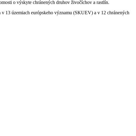
omosti o výskyte chránených druhov živočíchov a rastlín.
lín v 13 územiach európskeho významu (SKUEV) a v 12 chránených