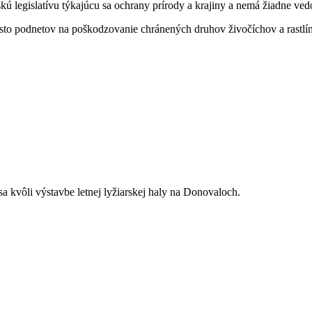
kú legislatívu týkajúcu sa ochrany prírody a krajiny a nemá žiadne ved
 sto podnetov na poškodzovanie chránených druhov živočíchov a rast
sa kvôli výstavbe letnej lyžiarskej haly na Donovaloch.