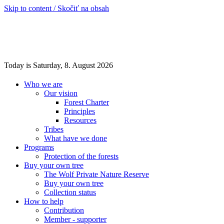
Skip to content / Skočiť na obsah
Today is Saturday, 8. August 2026
Who we are
Our vision
Forest Charter
Principles
Resources
Tribes
What have we done
Programs
Protection of the forests
Buy your own tree
The Wolf Private Nature Reserve
Buy your own tree
Collection status
How to help
Contribution
Member - supporter