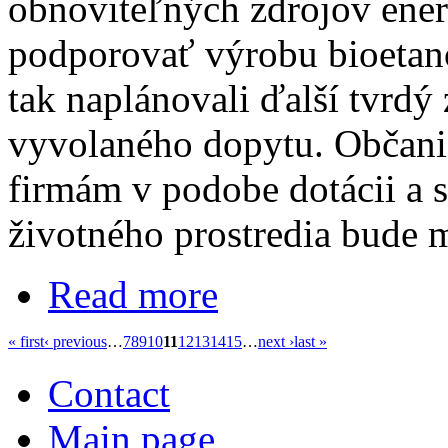
obnoviteľných zdrojov ener
podporovať výrobu bioetanol
tak naplánovali ďalší tvrd
vyvolaného dopytu. Občani
firmám v podobe dotácii a s
životného prostredia bude m
Read more
« first
‹ previous
…
7
8
9
10
11
12
13
14
15
…
next ›
last »
Contact
Main page