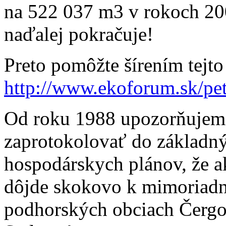
na 522 037 m3 v rokoch 200
naďalej pokračuje!
Preto pomôžte šírením tejto
http://www.ekoforum.sk/pe
Od roku 1988 upozorňujeme 
zaprotokolovať do základn
hospodárskych plánov, že ak
dôjde skokovo k mimoriad
podhorských obciach Čergo