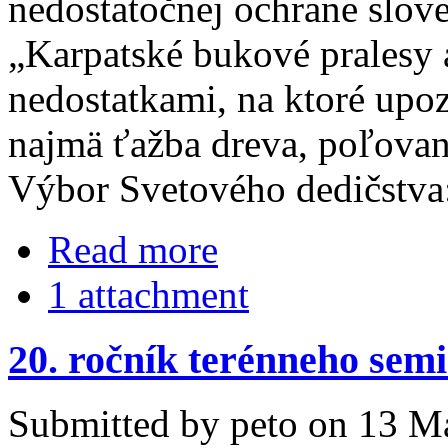
nedostatočnej ochrane slov
„Karpatské bukové pralesy 
nedostatkami, na ktoré upo
najmä ťažba dreva, poľovani
Výbor Svetového dedičstva
Read more
1 attachment
20. ročník terénneho sem
Submitted by peto on 13 Ma