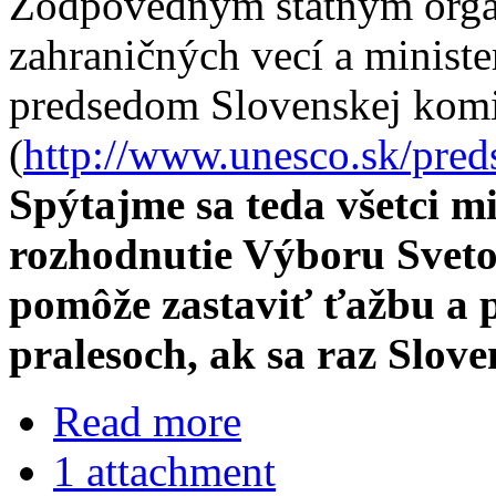
Zodpovedným štátnym orgá
zahraničných vecí a ministe
predsedom Slovenskej ko
(
http://www.unesco.sk/pr
Spýtajme sa teda všetci mi
rozhodnutie Výboru Svet
pomôže zastaviť ťažbu a 
pralesoch, ak sa raz Slov
Read more
1 attachment