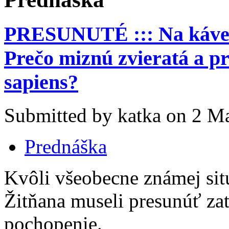
PRESUNUTÉ ::: Na káve 
Prečo miznú zvieratá a p
sapiens?
Submitted by katka on 2 Ma
Prednáška
Kvôli všeobecne známej sit
Žitňana museli presunúť zat
pochopenie.