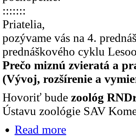
:::::::
Priatelia,
pozývame vás na 4. predná
prednáškového cyklu Leso
Prečo miznú zvieratá a pr
(Vývoj, rozšírenie a vymie
Hovoriť bude
zoológ RNDr
Ústavu zoológie SAV Komen
Read more