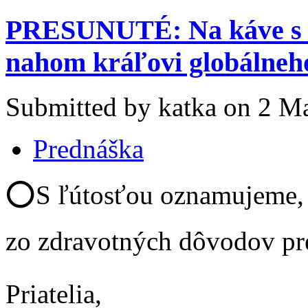
PRESUNUTÉ: Na káve s V
nahom kráľovi globálneh
Submitted by katka on 2 Ma
Prednáška
⭕S ľútosťou oznamujeme, ž
zo zdravotných dôvodov pr
Priatelia,