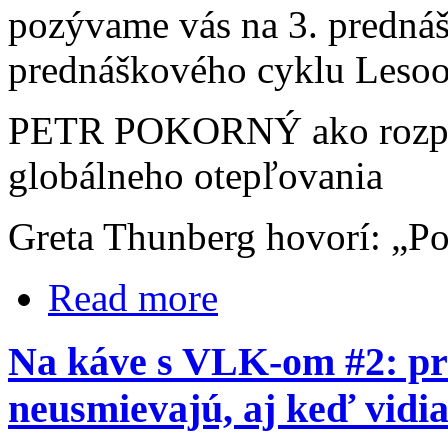
pozývame vás na 3. predná
prednáškového cyklu Leso
PETR POKORNÝ ako rozprá
globálneho otepľovania
Greta Thunberg hovorí: „P
Read more
Na káve s VLK-om #2: pro
neusmievajú, aj keď vidia