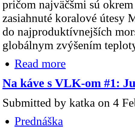
pričom najväčšmi sú okrem 
zasiahnuté koralové útesy 
do najproduktívnejších mo
globálnym zvýšením teplot
Read more
Na káve s VLK-om #1: Jur
Submitted by katka on 4 Fe
Prednáška