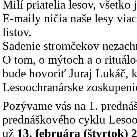
Milí priatelia lesov, všetko 
E-maily ničia naše lesy via
listov.
Sadenie stromčekov nezachr
O tom, o mýtoch a o rituálo
bude hovoriť Juraj Lukáč, k
Lesoochranárske zoskupeni
Pozývame vás na 1. predná
prednáškového cyklu Leso
už
13. februára (štvrtok) 