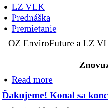
LZ VLK
Prednáška
Premietanie
OZ EnviroFuture a LZ VL
Znovuz
Read more
Ďakujeme! Konal sa kon