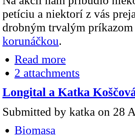
Na akcii nám pribudlo niek
petíciu a niektorí z vás pre
drobným trvalým príkazom 
korunáčkou
.
Read more
2 attachments
Longital a Katka Koščov
Submitted by katka on 28 A
Biomasa