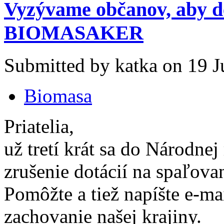
Vyzývame občanov, aby de
BIOMASAKER
Submitted by katka on 19 J
Biomasa
Priatelia,
už tretí krát sa do Národne
zrušenie dotácií na spaľova
Pomôžte a tiež napíšte e-ma
zachovanie našej krajiny.