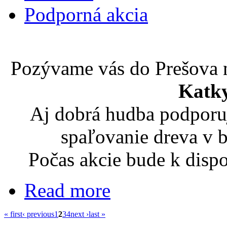
Podporná akcia
Pozývame vás do Prešova 
Katky
Aj dobrá hudba podporuj
spaľovanie dreva v 
Počas akcie bude k dispo
Read more
« first
‹ previous
1
2
3
4
next ›
last »