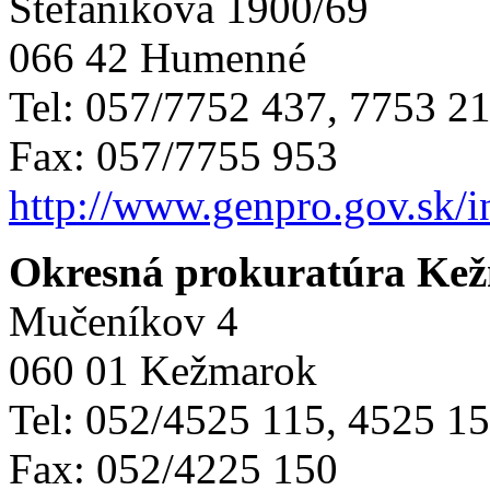
Štefánikova 1900/69
066 42 Humenné
Tel: 057/7752 437, 7753 2
Fax: 057/7755 953
http://www.genpro.gov.sk/
Okresná prokuratúra Ke
Mučeníkov 4
060 01 Kežmarok
Tel: 052/4525 115, 4525 1
Fax: 052/4225 150