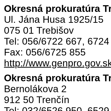
Okresná prokuratúra T
Ul. Jána Husa 1925/15
075 01 Trebišov
Tel: 056/6722 667, 6724
Fax: 056/6725 855
http://www.genpro.gov.s
Okresná prokuratúra T
Bernolákova 2
912 50 Trenčín
Tel: 032/6526 950, 6529