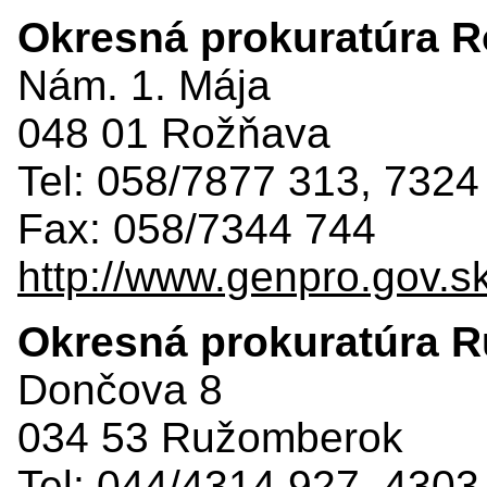
Okresná prokuratúra 
Nám. 1. Mája
048 01 Rožňava
Tel: 058/7877 313, 7324
Fax: 058/7344 744
http://www.genpro.gov.s
Okresná prokuratúra 
Dončova 8
034 53 Ružomberok
Tel: 044/4314 927, 4303