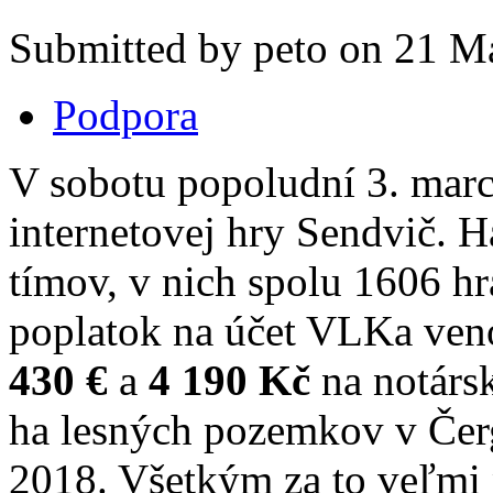
Submitted by peto on 21 Ma
Podpora
V sobotu popoludní 3. marca
internetovej hry Sendvič. H
tímov, v nich spolu 1606 hr
poplatok na účet VLKa veno
430 €
a
4 190 Kč
na notárs
ha lesných pozemkov v Čer
2018. Všetkým za to veľmi 