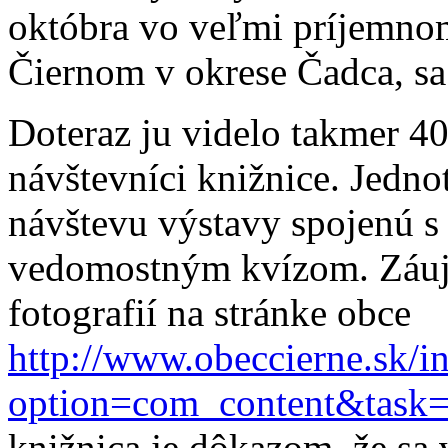
októbra vo veľmi príjemnom
Čiernom v okrese Čadca, sa
Doteraz ju videlo takmer 40
návštevníci knižnice. Jedno
návštevu výstavy spojenú s
vedomostným kvízom. Záujem
fotografií na stránke obce
http://www.obeccierne.sk/i
option=com_content&task
knižnica je dôkazom, že sa