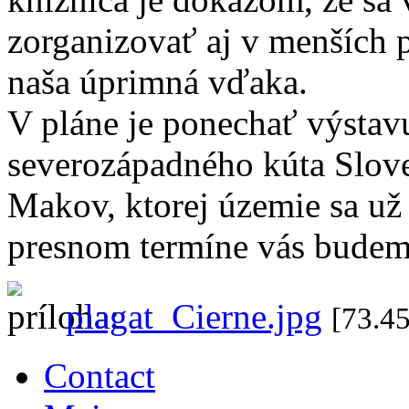
zorganizovať aj v menších p
naša úprimná vďaka.
V pláne je ponechať výstavu
severozápadného kúta Slove
Makov, ktorej územie sa u
presnom termíne vás budeme
plagat_Cierne.jpg
[73.4
Contact