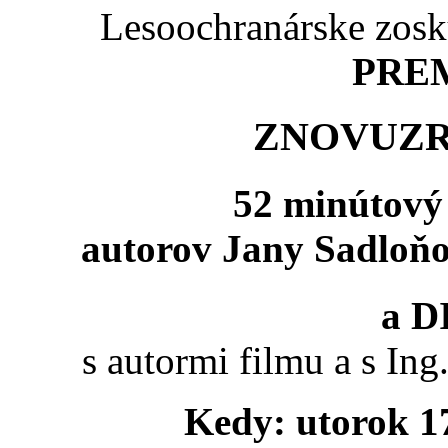
Lesoochranárske zos
PRE
ZNOVUZR
52 minútový 
autorov Jany Sadloňo
a D
s autormi filmu a s I
Kedy: utorok 1