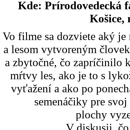
Kde: Prírodovedecká f
Košice,
Vo filme sa dozviete aký j
a lesom vytvoreným človek
a zbytočné, čo zapríčinilo k
mŕtvy les, ako je to s ly
vyťažení a ako po ponech
semenáčiky pre svoj
plochy vyze
V diskusii, č