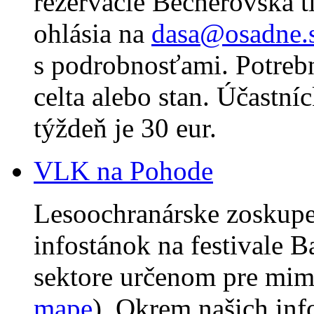
rezervácie Becherovská t
ohlásia na
dasa@osadne.
s podrobnosťami. Potrebn
celta alebo stan. Účastní
týždeň je 30 eur.
VLK na Pohode
Lesoochranárske zoskupe
infostánok na festivale 
sektore určenom pre mim
mape
). Okrem našich inf