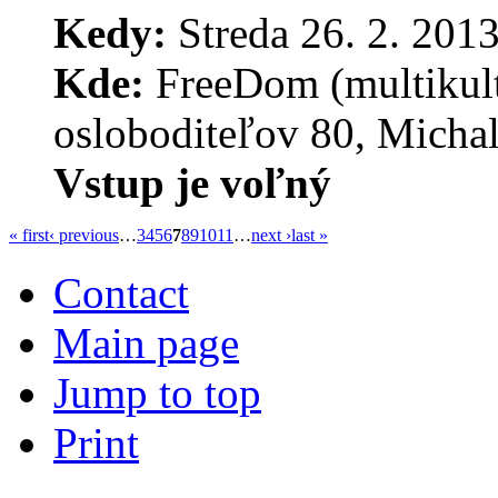
Kedy:
Streda 26. 2. 2013
Kde:
FreeDom (multikult
osloboditeľov 80, Micha
Vstup je voľný
« first
‹ previous
…
3
4
5
6
7
8
9
10
11
…
next ›
last »
Contact
Main page
Jump to top
Print