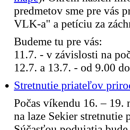
predmetov sme pre vás pr
VLK-a" a petíciu za záchr
Budeme tu pre vás:
11.7. - v závislosti na p
12.7. a 13.7. - od 9.00 d
Stretnutie priateľov pri
Počas víkendu 16. – 19. 
na laze Sekier stretnutie
Súčasťou podujatia bude