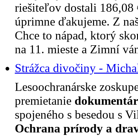
riešiteľov dostali 186,08
úprimne ďakujeme. Z naši
Chce to nápad, ktorý skon
na 11. mieste a Zimní vá
Strážca divočiny - Micha
Lesoochranárske zoskup
premietanie
dokumentárn
spojeného s besedou s V
Ochrana prírody a dra