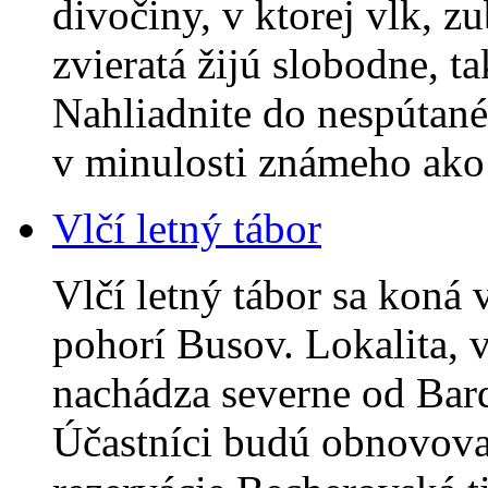
divočiny, v ktorej vlk, z
zvieratá žijú slobodne, t
Nahliadnite do nespútan
v minulosti známeho a
Vlčí letný tábor
Vlčí letný tábor sa koná 
pohorí Busov. Lokalita, v
nachádza severne od Bard
Účastníci budú obnovova