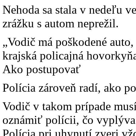
Nehoda sa stala v nedeľu v
zrážku s autom neprežil.
„Vodič má poškodené auto, a
krajská policajná hovorkyň
Ako postupovať
Polícia zároveň radí, ako p
Vodič v takom prípade musí
oznámiť polícii, čo vyplýva
Polícia pri uhynutí zveri v