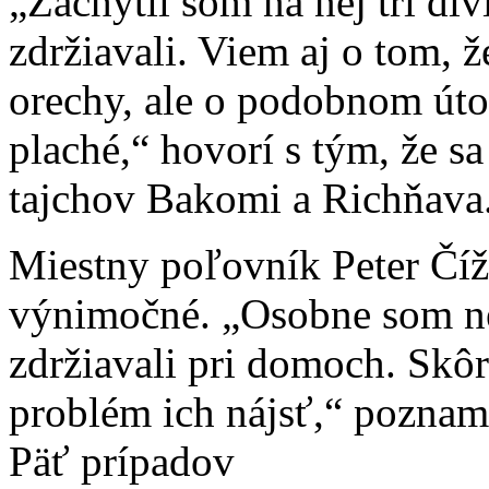
„Zachytil som na nej tri div
zdržiavali. Viem aj o tom, 
orechy, ale o podobnom út
plaché,“ hovorí s tým, že sa
tajchov Bakomi a Richňava
Miestny poľovník Peter Číž
výnimočné. „Osobne som ne
zdržiavali pri domoch. Skô
problém ich nájsť,“ poznam
Päť prípadov