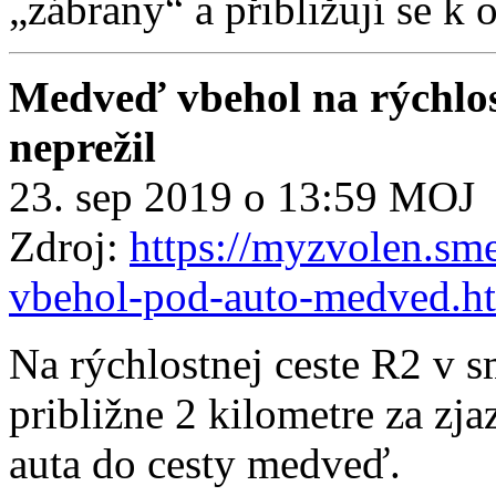
„zábrany“ a přibližují se k
Medveď vbehol na rýchlost
neprežil
23. sep 2019 o 13:59 MOJ
Zdroj:
https://myzvolen.sme
vbehol-pod-auto-medved.ht
Na rýchlostnej ceste R2 v 
približne 2 kilometre za zj
auta do cesty medveď.