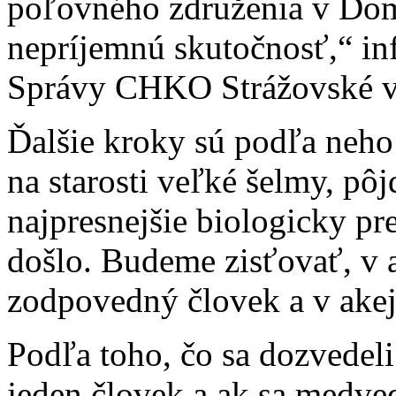
poľovného združenia v Dom
nepríjemnú skutočnosť,“ inf
Správy CHKO Strážovské v
Ďalšie kroky sú podľa neho
na starosti veľké šelmy, pôj
najpresnejšie biologicky pr
došlo. Budeme zisťovať, v a
zodpovedný človek a v akej
Podľa toho, čo sa dozvedeli
jeden človek a ak sa medve