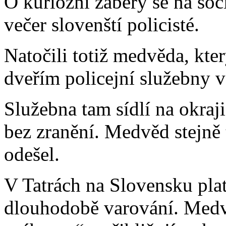
O kuriózní záběry se na soci
večer slovenští policisté.
Natočili totiž medvěda, kte
dveřím policejní služebny 
Služebna tam sídlí na okraji
bez zranění. Medvěd stejně t
odešel.
V Tatrách na Slovensku plat
dlouhodobě varování. Medvě