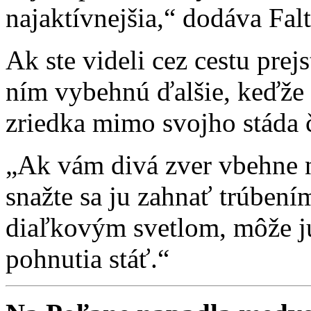
najaktívnejšia,“ dodáva Fal
Ak ste videli cez cestu prej
ním vybehnú ďalšie, keďže s
zriedka mimo svojho stáda 
„Ak vám divá zver vbehne n
snažte sa ju zahnať trúbení
diaľkovým svetlom, môže ju 
pohnutia stáť.“