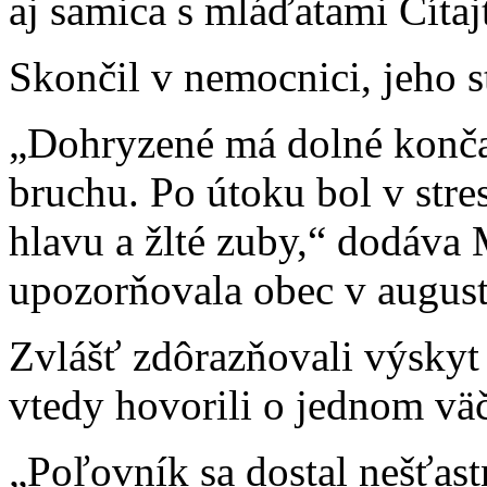
aj samica s mláďatami Čítaj
Skončil v nemocnici, jeho st
„Dohryzené má dolné konča
bruchu. Po útoku bol v stre
hlavu a žlté zuby,“ dodáva 
upozorňovala obec v august
Zvlášť zdôrazňovali výskyt
vtedy hovorili o jednom vä
„Poľovník sa dostal nešťast