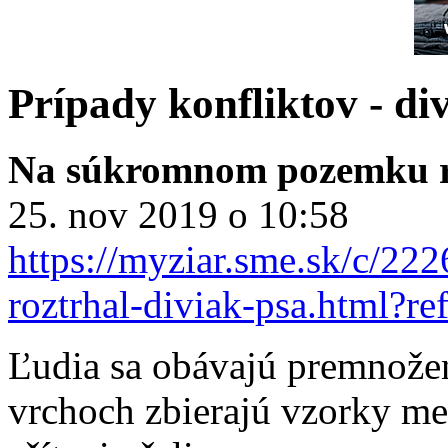
Prípady konfliktov - div
Na súkromnom pozemku ro
25. nov 2019 o 10:58
https://myziar.sme.sk/c/
roztrhal-diviak-psa.html?re
Ľudia sa obávajú premnožen
vrchoch zbierajú vzorky me