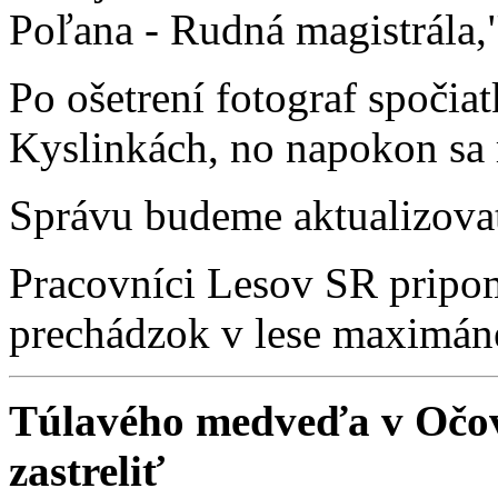
Poľana - Rudná magistrála,"
Po ošetrení fotograf spočia
Kyslinkách, no napokon sa 
Správu budeme aktualizovať
Pracovníci Lesov SR pripomí
prechádzok v lese maximáne
Túlavého medveďa v Očov
zastreliť