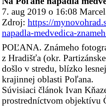
Na Poľane napadla medve
7. aug 2019 o 16:08 Marcel
Zdroj:
https://mynovohrad.
napadla-medvedica-znameho
POĽANA. Známeho fotograf
z Hradišťa (okr. Partizánsk
došlo v stredu, blízko lesn
krajinnej oblasti Poľana.
Súvisiaci článok Ivan Kňaz
prostredníctvom objektívu Č