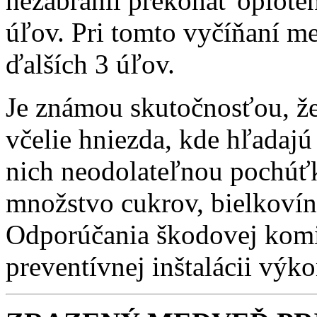
nezabránil prekonať oploten
úľov. Pri tomto vyčíňaní m
ďalších 3 úľov.
Je známou skutočnosťou, ž
včelie hniezda, kde hľadajú
nich neodolateľnou pochúťk
množstvo cukrov, bielkovín
Odporúčania škodovej komis
preventívnej inštalácii výk