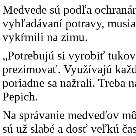
Medvede sú podľa ochranára
vyhľadávaní potravy, musi
vykŕmili na zimu.
„Potrebujú si vyrobiť tuko
prezimovať. Využívajú každý
poriadne sa nažrali. Treba n
Pepich.
Na správanie medveďov môž
sú už slabé a dosť veľkú čas