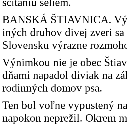
sčítaniu šeliem.
BANSKÁ ŠTIAVNICA. Výsky
iných druhov divej zveri sa
Slovensku výrazne rozmoho
Výnimkou nie je obec Štiav
dňami napadol diviak na záh
rodinných domov psa.
Ten bol voľne vypustený 
napokon neprežil. Okrem ma