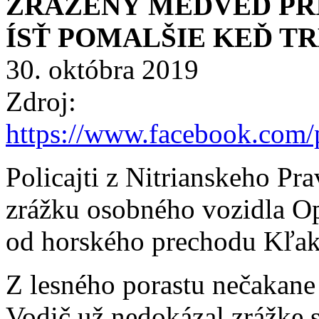
ZRAZENÝ MEDVEĎ PRI
ÍSŤ POMALŠIE KEĎ T
30. októbra 2019
Zdroj:
https://www.facebook.com/
Policajti z Nitrianskeho Pra
zrážku osobného vozidla Ope
od horského prechodu Kľa
Z lesného porastu nečakan
Vodič už nedokázal zrážke 