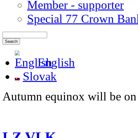
Member - supporter
Special 77 Crown Ban
English
Slovak
Autumn equinox will be on
LZ VLK