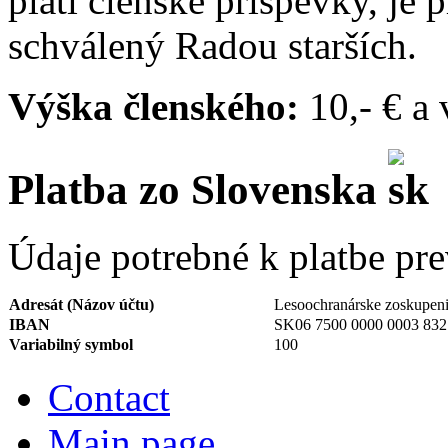
platí členské príspevky, je 
schválený Radou starších.
Výška členského:
10,- € a 
Platba zo Slovenska
Údaje potrebné k platbe pr
Adresát (Názov účtu)
Lesoochranárske zoskupe
IBAN
SK06 7500 0000 0003 832
Variabilný symbol
100
Contact
Main page