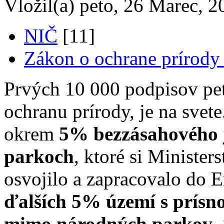
Vložil(a) peto, 26 Marec, 2
NIČ
[11]
Zákon o ochrane prírody 
Prvých 10 000 podpisov pet
ochranu prírody, je na svet
okrem
5% bezzásahového 
parkoch
, ktoré si Minister
osvojilo a zapracovalo do E
ďalších 5% území s prísn
mimo národných parkov
.