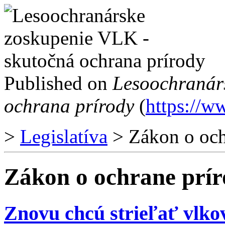
Published on
Lesoochranár
ochrana prírody
(
https://w
>
Legislatíva
> Zákon o ochr
Zákon o ochrane prír
Znovu chcú strieľať vlko