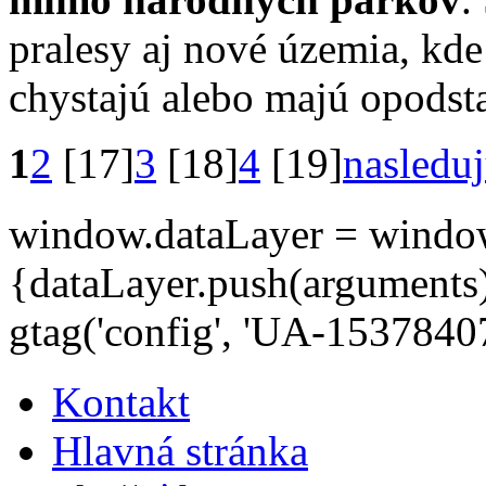
pralesy aj nové územia, kde
chystajú alebo majú opodsta
1
2
[17]
3
[18]
4
[19]
nasleduj
window.dataLayer = window.d
{dataLayer.push(arguments);
gtag('config', 'UA-15378407
Kontakt
Hlavná stránka