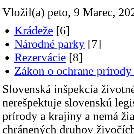
Vložil(a) peto, 9 Marec, 20
Krádeže
[6]
Národné parky
[7]
Rezervácie
[8]
Zákon o ochrane prírody 
Slovenská inšpekcia životn
nerešpektuje slovenskú legi
prírody a krajiny a nemá ž
chránených druhov živočícho