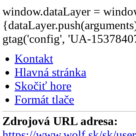
window.dataLayer = window.d
{dataLayer.push(arguments);
gtag('config', 'UA-15378407
Kontakt
Hlavná stránka
Skočiť hore
Formát tlače
Zdrojová URL adresa:
https://www.wolf.sk/sk/use