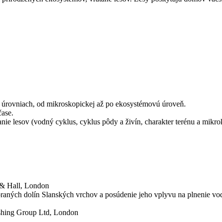
h úrovniach, od mikroskopickej až po ekosystémovú úroveň.
čase.
anie lesov (vodný cyklus, cyklus pôdy a živín, charakter terénu a mik
 & Hall, London
braných dolín Slanských vrchov a posúdenie jeho vplyvu na plnenie vo
ishing Group Ltd, London