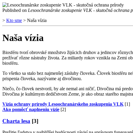
Published on
Lesoochranárske zoskupenie VLK - skutočná ochrana p
>
Kto sme
> Naša vízia
Naša vízia
Biosféru tvorí obrovské množstvo žijúcich druhov a jedincov rôznych
prežívať rôzne nástrahy života. Za miliardy rokov vznikla na Zemi 
biosféru.
To všetko sa stalo bez najmenšej zásluhy človeka. Človek biosféru nek
prispenia človeka, nazývame aj divočinou.
Niečo, čo človek nestvoril, by ale nemal ani ničiť, Divočina má predo
Divočina je kultúrnym dedičstvom Zeme, je ako obraz starého majstr
Vízia ochrany prírody Lesoochranárskeho zoskupenia VLK
[1]
Ako pomôcť naplneniu vízie
[2]
Charta lesa
[3]
Prežitie ľudstva v najbližšej budúcnosti závisí na správnom fungov