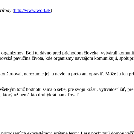
rírody
(
http://www.wolf.sk
)
 organizmov. Boli tu dávno pred príchodom človeka, vytvárali komunit
obrovská pavučina života, kde organizmy navzájom komunikujú, spolupr
onštruoval, nerozumie jej, a nevie ju preto ani opraviť. Môže ju len pr
všetkým totiž hodnotu sama o sebe, pre svoju krásu, vytrvalosť žiť, pr
a, ktorý už nemá kto druhýkrát namaľovať.
aní prirodzených ekosystémov, vrátane lesov. Lesy poskytujú domov vä