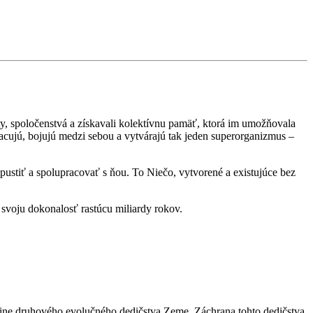
y, spoločenstvá a získavali kolektívnu pamäť, ktorá im umožňovala
acujú, bojujú medzi sebou a vytvárajú tak jeden superorganizmus –
ipustiť a spolupracovať s ňou. To Niečo, vytvorené a existujúce bez
e svoju dokonalosť rastúcu miliardy rokov.
čšine druhového evolučného dedičstva Zeme. Záchrana tohto dedičstva