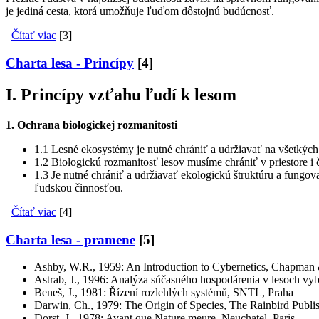
je jediná cesta, ktorá umožňuje ľuďom dôstojnú budúcnosť.
Čítať viac
[3]
Charta lesa - Princípy
[4]
I. Princípy vzťahu ľudí k lesom
1. Ochrana biologickej rozmanitosti
1.1 Lesné ekosystémy je nutné chrániť a udržiavať na všetkýc
1.2 Biologickú rozmanitosť lesov musíme chrániť v priestore i 
1.3 Je nutné chrániť a udržiavať ekologickú štruktúru a fungov
ľudskou činnosťou.
Čítať viac
[4]
Charta lesa - pramene
[5]
Ashby, W.R., 1959: An Introduction to Cybernetics, Chapman
Astrab, J., 1996: Analýza súčasného hospodárenia v lesoch vy
Beneš, J., 1981: Řízení rozlehlých systémů, SNTL, Praha
Darwin, Ch., 1979: The Origin of Species, The Rainbird Publ
Dorst, J., 1978: Avant que Nature meure, Neuchatel, Paris