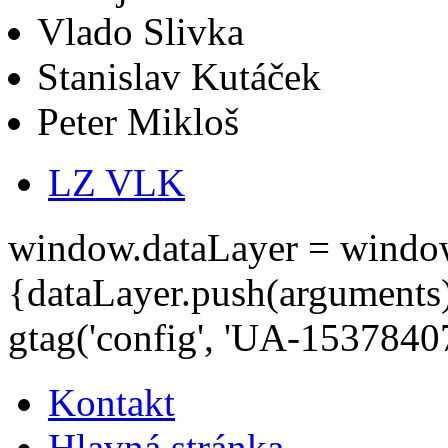
Vlado Slivka
Stanislav Kutáček
Peter Mikloš
LZ VLK
window.dataLayer = window.d
{dataLayer.push(arguments);
gtag('config', 'UA-15378407
Kontakt
Hlavná stránka