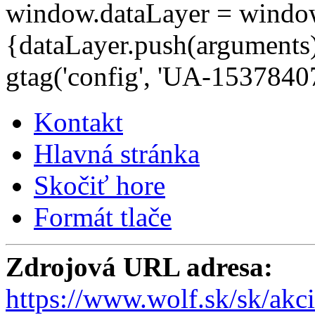
window.dataLayer = window.d
{dataLayer.push(arguments);
gtag('config', 'UA-15378407
Kontakt
Hlavná stránka
Skočiť hore
Formát tlače
Zdrojová URL adresa:
https://www.wolf.sk/sk/akc