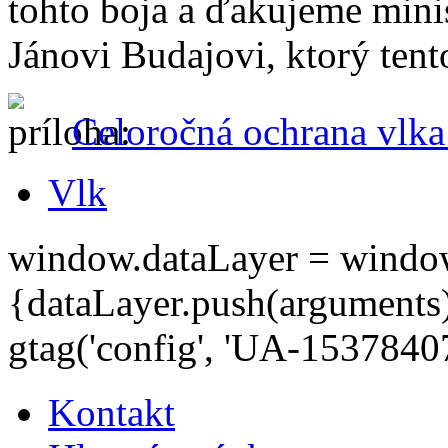
tohto boja a ďakujeme minis
Jánovi Budajovi, ktorý tento
Celoročná ochrana vlk
Vlk
window.dataLayer = window.d
{dataLayer.push(arguments);
gtag('config', 'UA-15378407
Kontakt