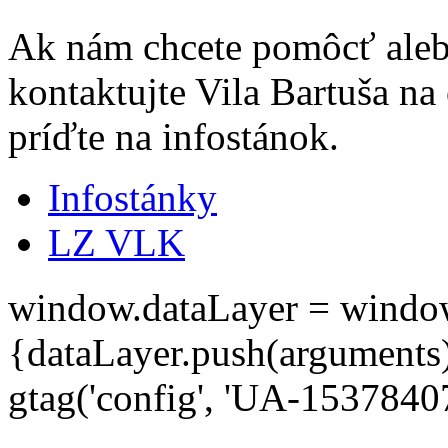
Ak nám chcete pomôcť alebo
kontaktujte Vila Bartuša na
príďte na infostánok.
Infostánky
LZ VLK
window.dataLayer = window.d
{dataLayer.push(arguments);
gtag('config', 'UA-15378407