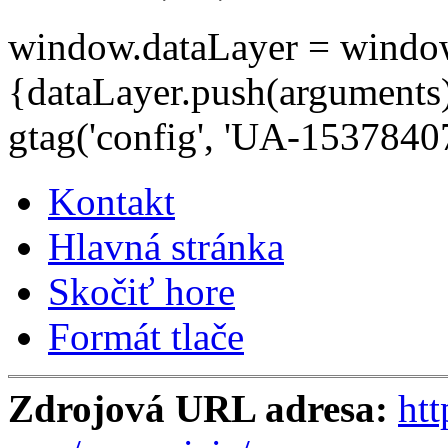
window.dataLayer = window.d
{dataLayer.push(arguments);
gtag('config', 'UA-15378407
Kontakt
Hlavná stránka
Skočiť hore
Formát tlače
Zdrojová URL adresa:
htt