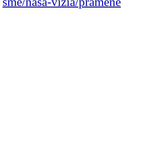
sme/nasa-vizia/pramene