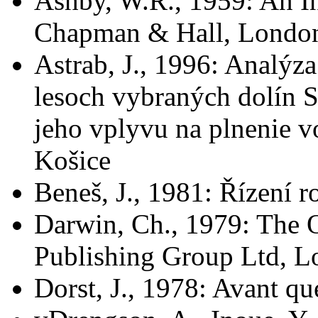
Ashby, W.R., 1959: An In
Chapman & Hall, Londo
Astrab, J., 1996: Analýz
lesoch vybraných dolín 
jeho vplyvu na plnenie v
Košice
Beneš, J., 1981: Řízení 
Darwin, Ch., 1979: The O
Publishing Group Ltd, 
Dorst, J., 1978: Avant qu