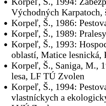
Korpeľ, Š., 1994: Zabezp
Východných Karpatoch, š
Korpeľ, Š., 1986: Pesto
Korpeľ, Š., 1989: Prales
Korpeľ, Š., 1993: Hospod
oblastí, Matice lesnická, 
Korpeľ, Š., Saniga, M., 1
lesa, LF TÚ Zvolen
Korpeľ, Š., 1994: Pestov
vlastníckych a ekologic