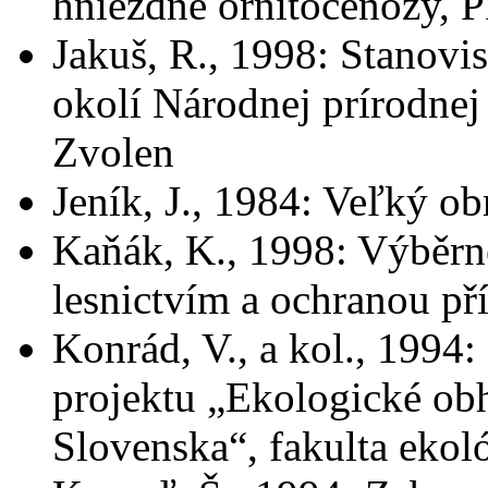
hniezdne ornitocenózy, 
Jakuš, R., 1998: Stanovi
okolí Národnej prírodnej
Zvolen
Jeník, J., 1984: Veľký obr
Kaňák, K., 1998: Výběrn
lesnictvím a ochranou př
Konrád, V., a kol., 199
projektu „Ekologické ob
Slovenska“, fakulta ekol