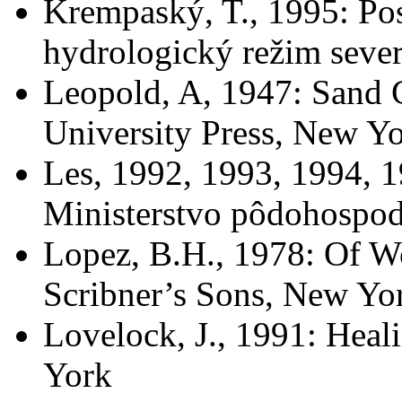
Krempaský, T., 1995: Po
hydrologický režim seve
Leopold, A, 1947: Sand
University Press, New Y
Les, 1992, 1993, 1994, 
Ministerstvo pôdohospodá
Lopez, B.H., 1978: Of W
Scribner’s Sons, New Yo
Lovelock, J., 1991: Hea
York