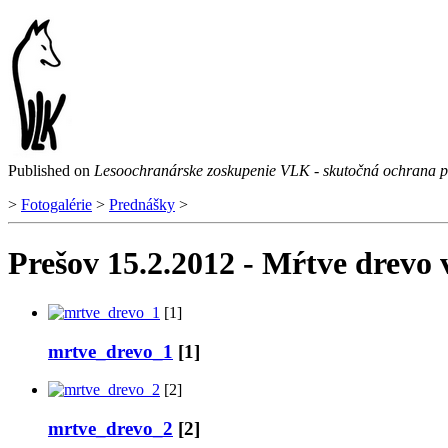
Published on
Lesoochranárske zoskupenie VLK - skutočná ochrana p
>
Fotogalérie
>
Prednášky
>
Prešov 15.2.2012 - Mŕtve drevo v
[1]
mrtve_drevo_1
[1]
[2]
mrtve_drevo_2
[2]