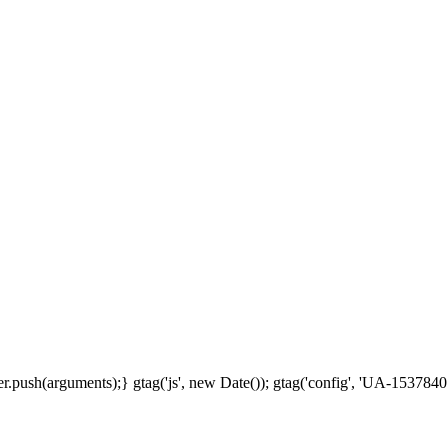
.push(arguments);} gtag('js', new Date()); gtag('config', 'UA-1537840