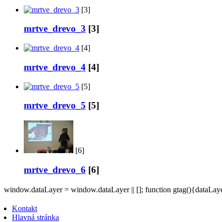
[3]
mrtve_drevo_3
[3]
[4]
mrtve_drevo_4
[4]
[5]
mrtve_drevo_5
[5]
[6]
mrtve_drevo_6
[6]
window.dataLayer = window.dataLayer || []; function gtag(){dataLayer
Kontakt
Hlavná stránka