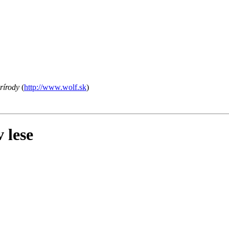
rírody
(
http://www.wolf.sk
)
 lese