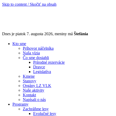
Skip to content / Skočiť na obsah
Dnes je piatok 7. augusta 2026, meniny má
Štefánia
Kto sme
Príhovor náčelníka
Naša vízia
Čo sme dosiahli
Prírodné rezervácie
Dravce
Legislatíva
Kmene
Stanovy
Orgány LZ VLK
Naše aktivity
Kontakt
Napísali o nás
Programy
Zachráňme lesy
Evolučné lesy