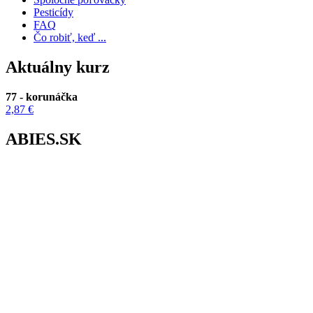
Pesticídy
FAQ
Čo robiť, keď ...
Aktuálny kurz
77 - korunáčka
2,87 €
ABIES.SK