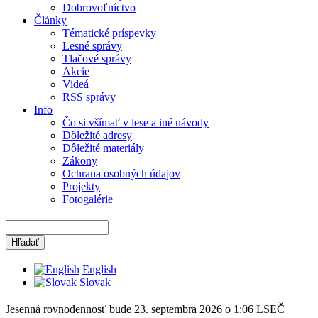
Dobrovoľníctvo
Články
Tématické príspevky
Lesné správy
Tlačové správy
Akcie
Videá
RSS správy
Info
Čo si všímať v lese a iné návody
Dôležité adresy
Dôležité materiály
Zákony
Ochrana osobných údajov
Projekty
Fotogalérie
English
Slovak
Jesenná rovnodennosť bude 23. septembra 2026 o 1:06 LSEČ