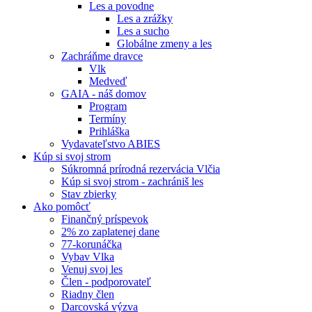
Les a povodne
Les a zrážky
Les a sucho
Globálne zmeny a les
Zachráňme dravce
Vlk
Medveď
GAIA - náš domov
Program
Termíny
Prihláška
Vydavateľstvo ABIES
Kúp si svoj strom
Súkromná prírodná rezervácia Vlčia
Kúp si svoj strom - zachrániš les
Stav zbierky
Ako pomôcť
Finančný príspevok
2% zo zaplatenej dane
77-korunáčka
Vybav Vlka
Venuj svoj les
Člen - podporovateľ
Riadny člen
Darcovská výzva