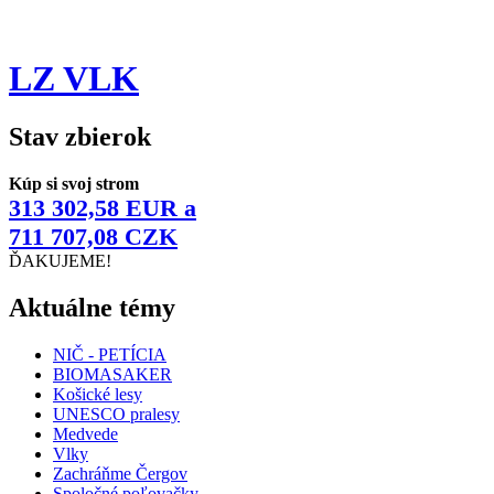
LZ VLK
Stav zbierok
Kúp si svoj strom
313 302,58 EUR a
711 707,08 CZK
ĎAKUJEME!
Aktuálne témy
NIČ - PETÍCIA
BIOMASAKER
Košické lesy
UNESCO pralesy
Medvede
Vlky
Zachráňme Čergov
Spoločné poľovačky