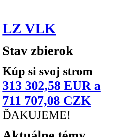
LZ VLK
Stav zbierok
Kúp si svoj strom
313 302,58 EUR a
711 707,08 CZK
ĎAKUJEME!
Aktuálne témy