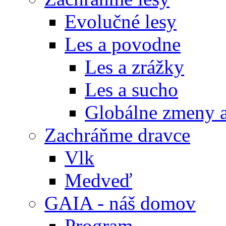
Evolučné lesy
Les a povodne
Les a zrážky
Les a sucho
Globálne zmeny a
Zachráňme dravce
Vlk
Medveď
GAIA - náš domov
Program