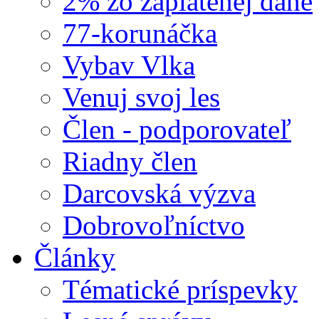
2% zo zaplatenej dane
77-korunáčka
Vybav Vlka
Venuj svoj les
Člen - podporovateľ
Riadny člen
Darcovská výzva
Dobrovoľníctvo
Články
Tématické príspevky