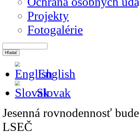
Ochrana osobných úda
Projekty
Fotogalérie
English
Slovak
Jesenná rovnodennosť bude
LSEČ