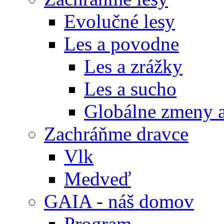
Evolučné lesy
Les a povodne
Les a zrážky
Les a sucho
Globálne zmeny a
Zachráňme dravce
Vlk
Medveď
GAIA - náš domov
Program