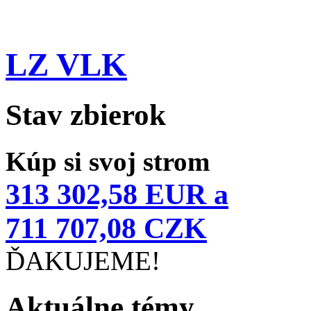
LZ VLK
Stav zbierok
Kúp si svoj strom
313 302,58 EUR a
711 707,08 CZK
ĎAKUJEME!
Aktuálne témy