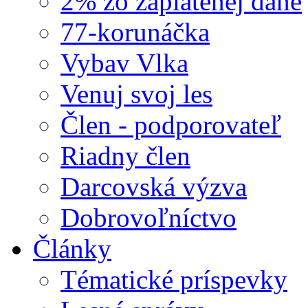
2% zo zaplatenej dane
77-korunáčka
Vybav Vlka
Venuj svoj les
Člen - podporovateľ
Riadny člen
Darcovská výzva
Dobrovoľníctvo
Články
Tématické príspevky