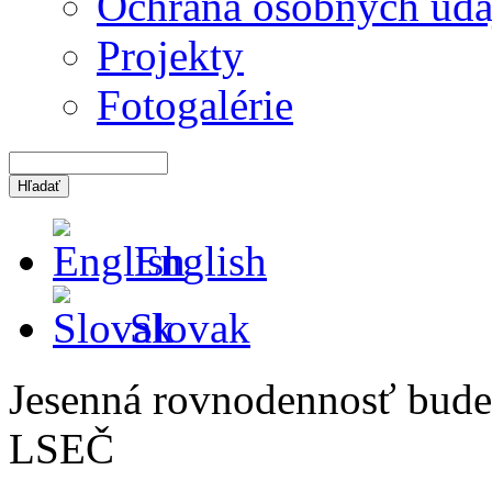
Ochrana osobných úda
Projekty
Fotogalérie
English
Slovak
Jesenná rovnodennosť bude
LSEČ