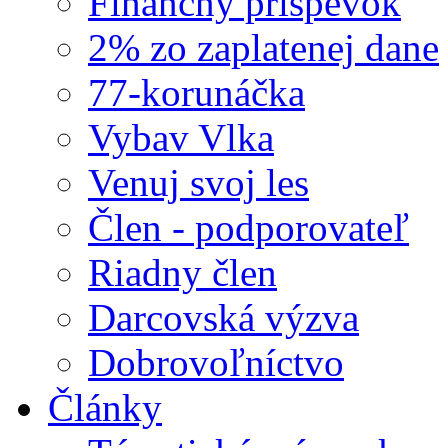
Finančný príspevok
2% zo zaplatenej dane
77-korunáčka
Vybav Vlka
Venuj svoj les
Člen - podporovateľ
Riadny člen
Darcovská výzva
Dobrovoľníctvo
Články