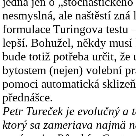
jedná jen o „stochastického
nesmyslná, ale naštěstí zná 
formulace Turingova testu –
lepší. Bohužel, někdy musí 
bude totiž potřeba určit, ž
bytostem (nejen) volební pr
pomoci automatická sklizeň 
přednášce.
Petr Tureček je evolučný a t
ktorý sa zameriava najmä n