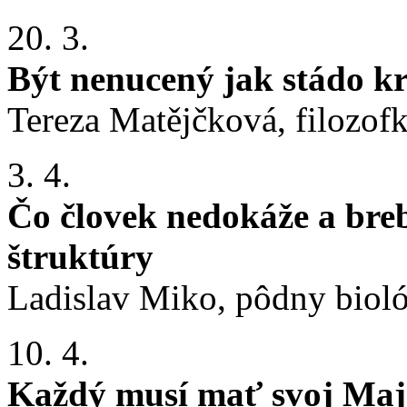
20. 3.
Být nenucený jak stádo kra
Tereza Matějčková, filozof
3. 4.
Čo človek nedokáže a bre
štruktúry
Ladislav Miko, pôdny bioló
10. 4.
Každý musí mať svoj Ma