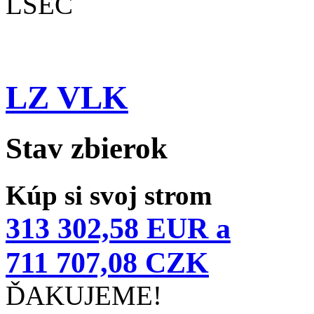
LSEČ
LZ VLK
Stav zbierok
Kúp si svoj strom
313 302,58 EUR a
711 707,08 CZK
ĎAKUJEME!