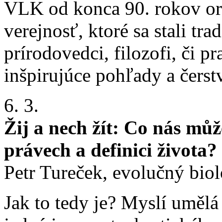
VLK od konca 90. rokov or
verejnosť, ktoré sa stali tr
prírodovedci, filozofi, či pr
inšpirujúce pohľady a čerst
6. 3.
Žij a nech žít: Co nás můž
právech a definici života?
Petr Tureček, evolučný bio
Jak to tedy je? Myslí umělá