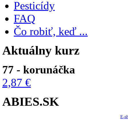
Pesticídy
FAQ
Čo robiť, keď ...
Aktuálny kurz
77 - korunáčka
2,87 €
ABIES.SK
E-s