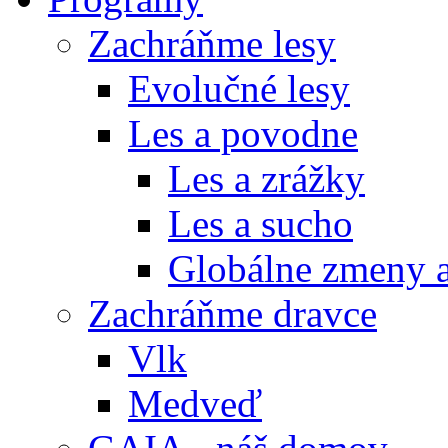
Zachráňme lesy
Evolučné lesy
Les a povodne
Les a zrážky
Les a sucho
Globálne zmeny a
Zachráňme dravce
Vlk
Medveď