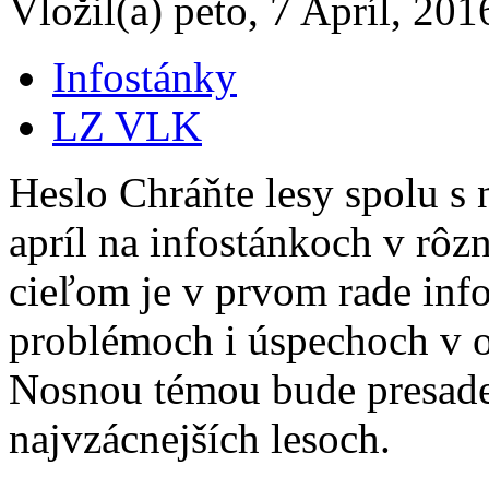
Vložil(a) peto, 7 Apríl, 201
Infostánky
LZ VLK
Heslo Chráňte lesy spolu s 
apríl na infostánkoch v rôz
cieľom je v prvom rade inf
problémoch i úspechoch v oc
Nosnou témou bude presade
najvzácnejších lesoch.