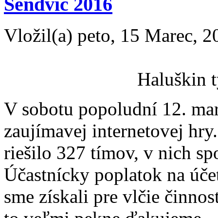
Sendvič 2016
Vložil(a) peto, 15 Marec, 2
Haluškin 
V sobotu popoludní 12. marc
zaujímavej internetovej hry
riešilo 327 tímov, v nich sp
Účastnícky poplatok na úč
sme získali pre vlčie činno