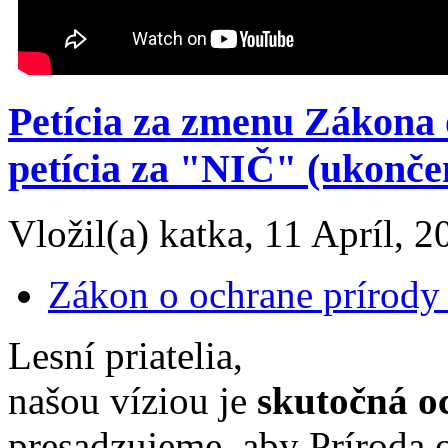
Petícia za zmenu Zákona 
petícia za "NIČ" (ukonče
Vložil(a) katka, 11 Apríl, 2
Zákon o ochrane prírody 
Lesní priatelia,
našou víziou je
skutočná o
presadzujeme, aby Príroda o