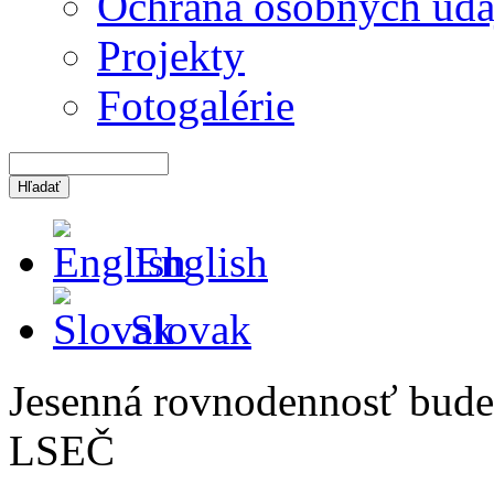
Ochrana osobných úda
Projekty
Fotogalérie
English
Slovak
Jesenná rovnodennosť bude
LSEČ