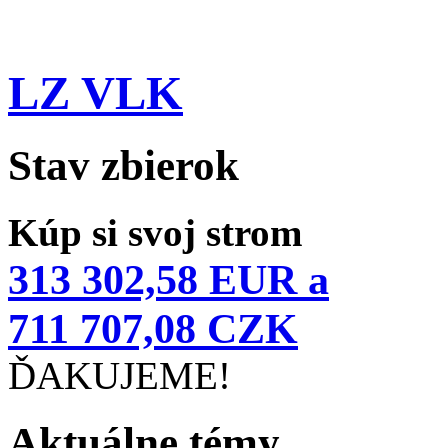
LZ VLK
Stav zbierok
Kúp si svoj strom
313 302,58 EUR a
711 707,08 CZK
ĎAKUJEME!
Aktuálne témy