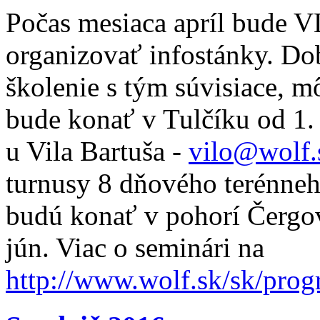
Počas mesiaca apríl bude 
organizovať infostánky. Do
školenie s tým súvisiace, m
bude konať v Tulčíku od 1. d
u Vila Bartuša -
vilo@wolf.
turnusy 8 dňového terénneh
budú konať v pohorí Čergov 
jún. Viac o seminári na
http://www.wolf.sk/sk/pro