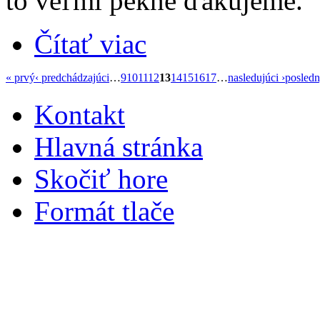
to veľmi pekne ďakujeme.
Čítať viac
« prvý
‹ predchádzajúci
…
9
10
11
12
13
14
15
16
17
…
nasledujúci ›
posledn
Kontakt
Hlavná stránka
Skočiť hore
Formát tlače