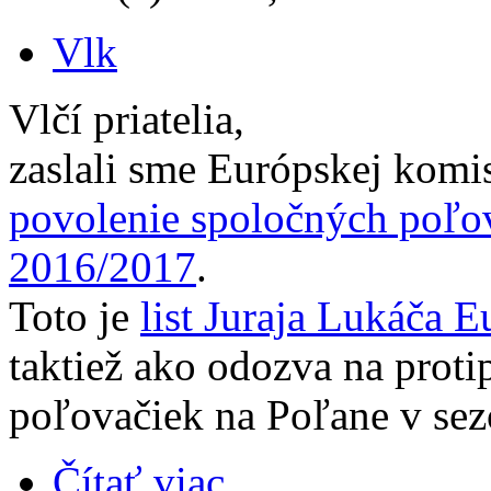
Vlk
Vlčí priatelia,
zaslali sme Európskej komi
povolenie spoločných poľo
2016/2017
.
Toto je
list Juraja Lukáča E
taktiež ako odozva na prot
poľovačiek na Poľane v se
Čítať viac