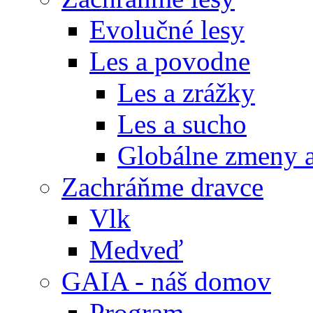
Evolučné lesy
Les a povodne
Les a zrážky
Les a sucho
Globálne zmeny a
Zachráňme dravce
Vlk
Medveď
GAIA - náš domov
Program