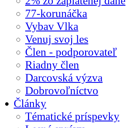
2% zo zaplatenej dane
77-korunáčka
Vybav Vlka
Venuj svoj les
Člen - podporovateľ
Riadny člen
Darcovská výzva
Dobrovoľníctvo
Články
Tématické príspevky