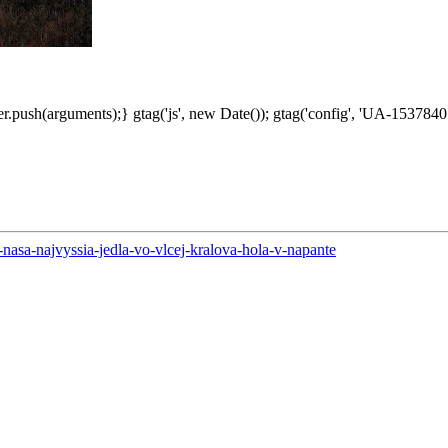
.push(arguments);} gtag('js', new Date()); gtag('config', 'UA-1537840
nasa-najvyssia-jedla-vo-vlcej-kralova-hola-v-napante