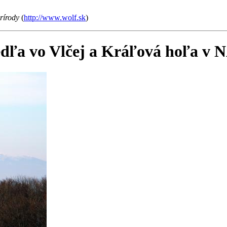
rírody
(
http://www.wolf.sk
)
jedľa vo Vlčej a Kráľová hoľa v