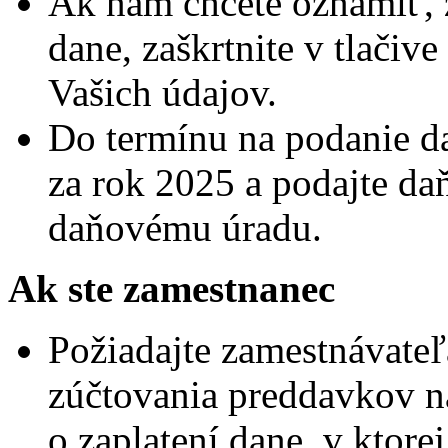
Ak nám chcete oznámiť, ž
dane, zaškrtnite v tlačive
Vašich údajov.
Do termínu na podanie d
za rok 2025 a podajte da
daňovému úradu.
Ak ste zamestnanec
Požiadajte zamestnávate
zúčtovania preddavkov na
o zaplatení dane, v ktore