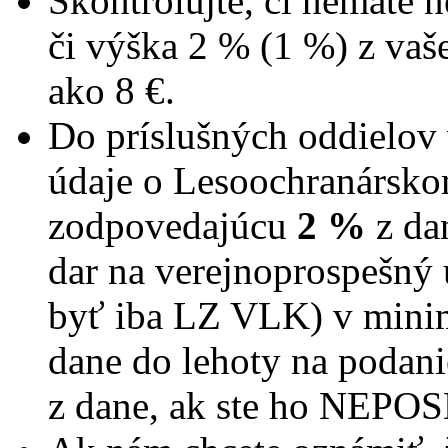
Skontrolujte, či nemáte n
či výška 2 % (1 %) z vaše
ako 8 €.
Do príslušných oddielov
údaje o Lesoochranársk
zodpovedajúcu
2 %
z da
dar na verejnoprospešný ú
byť iba LZ VLK) v minim
dane do lehoty na podani
z dane, ak ste ho NEPO