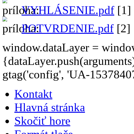
VYHLÁSENIE.pdf
[1]
POTVRDENIE.pdf
[2]
window.dataLayer = window.d
{dataLayer.push(arguments);
gtag('config', 'UA-15378407
Kontakt
Hlavná stránka
Skočiť hore