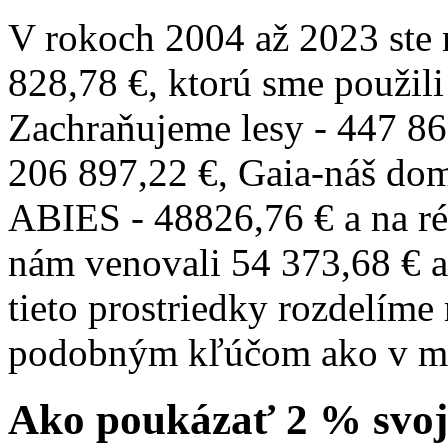
V rokoch 2004 až 2023 ste
828,78 €, ktorú sme použil
Zachraňujeme lesy - 447 86
206 897,22 €, Gaia-náš dom
ABIES - 48826,76 € a na ré
nám venovali 54 373,68 € 
tieto prostriedky rozdelí
podobným kľúčom ako v mi
Ako poukázať 2 % svo