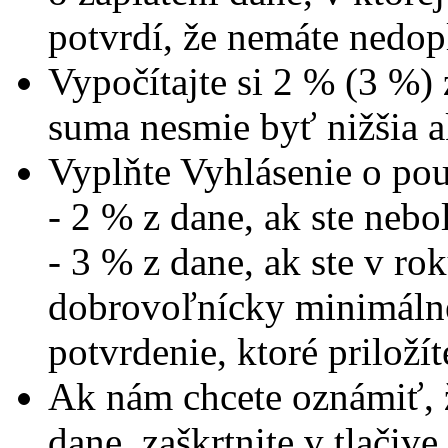
potvrdí, že nemáte nedop
Vypočítajte si 2 % (3 %) 
suma nesmie byť nižšia a
Vyplňte Vyhlásenie o po
- 2 % z dane, ak ste neb
- 3 % z dane, ak ste v r
dobrovoľnícky minimálne
potvrdenie, ktoré priložít
Ak nám chcete oznámiť, ž
dane, zaškrtnite v tlačive