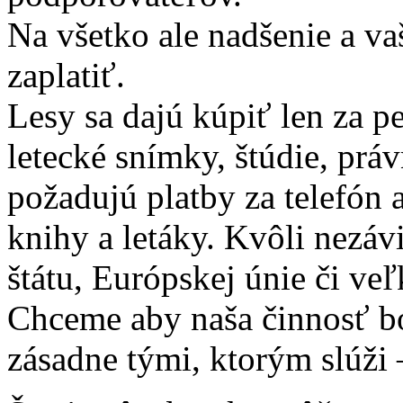
Na všetko ale nadšenie a v
zaplatiť.
Lesy sa dajú kúpiť len za p
letecké snímky, štúdie, prá
požadujú platby za telefón a
knihy a letáky. Kvôli nezá
štátu, Európskej únie či veľ
Chceme aby naša činnosť b
zásadne tými, ktorým slúži