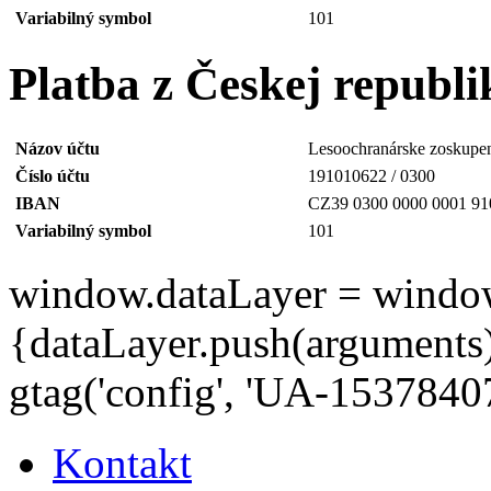
Variabilný symbol
101
Platba z Českej republ
Názov účtu
Lesoochranárske zoskupe
Číslo účtu
191010622 / 0300
IBAN
CZ39 0300 0000 0001 91
Variabilný symbol
101
window.dataLayer = window.d
{dataLayer.push(arguments);
gtag('config', 'UA-15378407
Kontakt