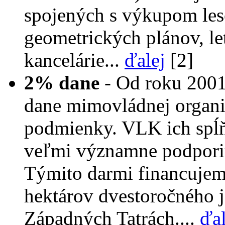
spojených s výkupom leso
geometrických plánov, l
kancelárie...
ďalej
[2]
2% dane
- Od roku 2001
dane mimovládnej organiz
podmienky. VLK ich spĺňa
veľmi významne podporiť
Týmito darmi financujem
hektárov dvestoročného 
Západných Tatrách....
ďal