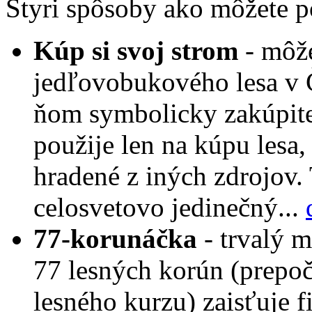
Štyri spôsoby ako môžete 
Kúp si svoj strom
- môž
jedľovobukového lesa v 
ňom symbolicky zakúpite
použije len na kúpu lesa,
hradené z iných zdrojov.
celosvetovo jedinečný...
77-korunáčka
- trvalý 
77 lesných korún (prepo
lesného kurzu) zaisťuje f