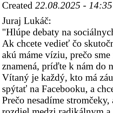
Created
22.08.2025 - 14:35
Juraj Lukáč:
"Hlúpe debaty na sociálnyc
Ak chcete vedieť čo skutoč
akú máme víziu, prečo sme r
znamená, príďte k nám do n
Vítaný je každý, kto má záu
spýtať na Facebooku, a ch
Prečo nesadíme stromčeky, a
rozdiel medzi radikálnym a