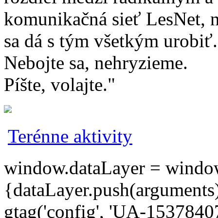
komunikačná sieť LesNet, n
sa dá s tým všetkým urobiť.
Nebojte sa, nehryzieme.
Píšte, volajte."
Terénne aktivity
window.dataLayer = window.d
{dataLayer.push(arguments);
gtag('config', 'UA-15378407